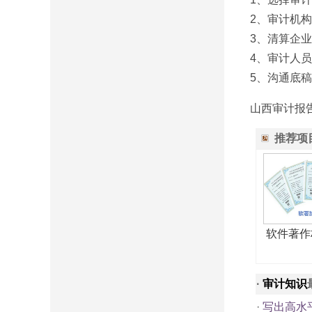
2、审计机
3、清算企
4、审计人
5、沟通底
山西审计报告出具
推荐项
软件著作
·
审计知识
·
写出高水