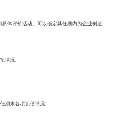
和总体评价活动。可以确定其任期内为企业创造
拓情况;
1
2
3
任期末各项负债情况;