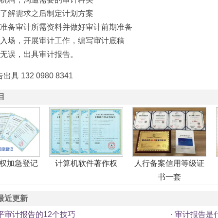
构了解需求之后制定计划方案
业准备审计所需资料并做好审计前期准备
员入场，开展审计工作，编写审计底稿
稿无误，出具审计报告。
 132 0980 8341
目
权加急登记
计算机软件著作权
人行备案信用等级证
书一套
最近更新
平审计报告的12个技巧
·
审计报告是