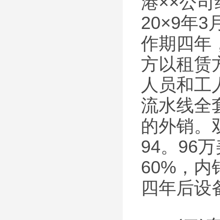
港××公
20×9
作期四年
方以租赁
人员和工
流水线全
的外销。
94。9
60%，内
四年后设