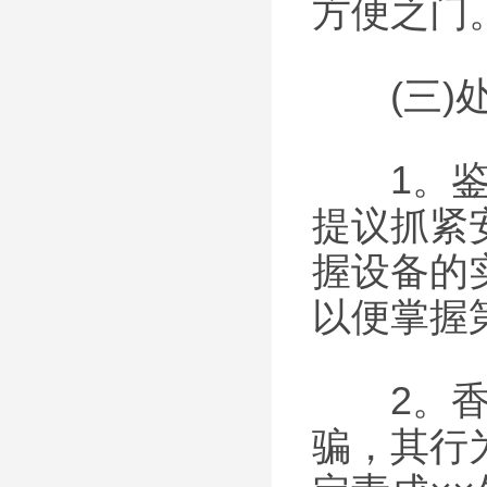
方便之门
(三)处
1。鉴于
提议抓紧
握设备的
以便掌握
2。香港
骗，其行