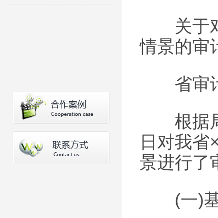
关于对×
情景的审
省审计
根据局第
日对我省
景进行了
(一)基