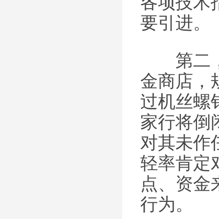
各项技术
要引进。
第二，轻
金商店，
过机丝螺
家行将倒
对其未作
轻率肯定
点、资金
行为。