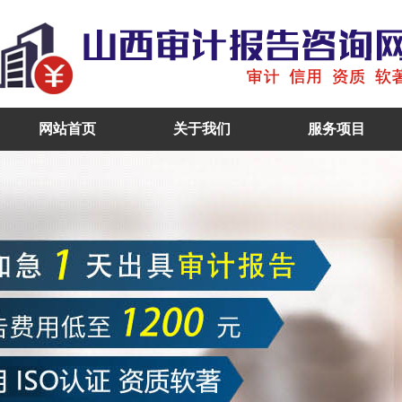
网站首页
关于我们
服务项目