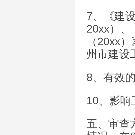
7、《建设
20xx
（20x
州市建设工
8、有效
10、影
五、审查