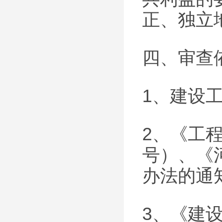
正、独立
四、审查
1、建设工
2、《工
号）、《
办法的通知
3、《建设