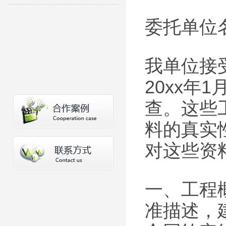
委托单位
我单位接
20xx年
查。这些
料的真实
对这些资
一、工程
准描述，