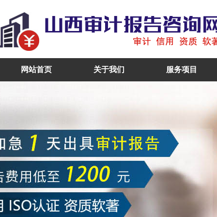
网站首页
关于我们
服务项目