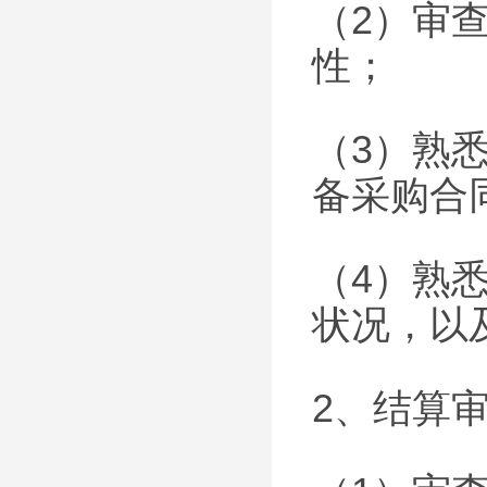
（2）审
性；
（3）熟
备采购合
（4）熟
状况，以
2、结算