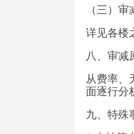
（三）审
详见各楼
八、审减
从费率、
面逐行分
九、特殊