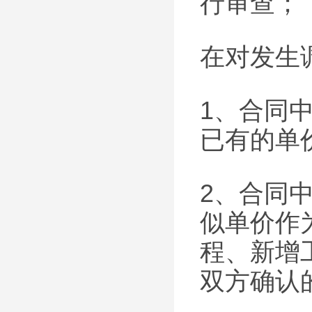
行审查；
在对发生
1、合同
已有的单
2、合同
似单价作
程、新增
双方确认