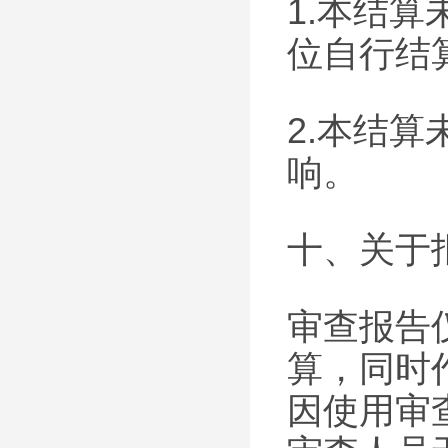
1.本结
位自行结
2.本结
响。
十、关于
审查报告
算，同时
因使用审